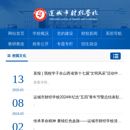
网站首页
学校概况
党的建设
财校新闻
系部导航
教研教改
校务公开
专题专栏
招生就业
校园文化
喜报 | 我校学子在山西省第十七届“文明风采”活动中斩获佳绩
13
查看详情...
2026-01
运城市财经学校2024年纪念“五四”青年节暨总结表彰大会隆重举行
08
“
2024-05
传承革命精神 赓续红色血脉——运城市财经学校清明祭扫活动
02