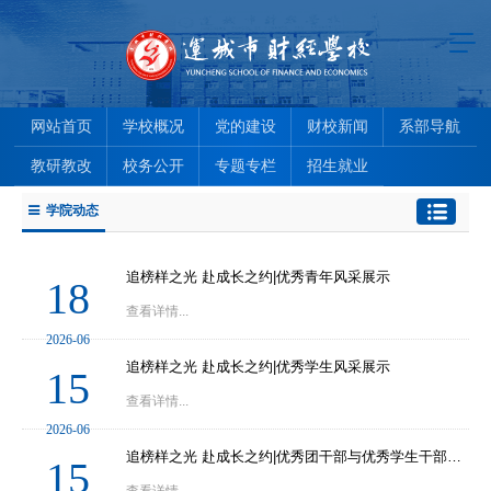
网站首页
学校概况
党的建设
财校新闻
系部导航
教研教改
校务公开
专题专栏
招生就业
学院动态
追榜样之光 赴成长之约|优秀青年风采展示
18
查看详情...
2026-06
追榜样之光 赴成长之约|优秀学生风采展示
15
查看详情...
2026-06
追榜样之光 赴成长之约|优秀团干部与优秀学生干部专题展示
15